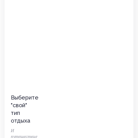
Выберите
"свой"
тип
отдыха
И
путешествие