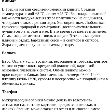
Климат
В Греции мягкий средиземноморский климат. Средняя
температура зимой +8 °C, летом +28 °C. Благодаря невысокой
влажности воздуха летняя жара практически не ощущается,
что делает отдых с детьми здесь благоприятным. Любоваться
греческой природой и осматривать достопримечательности
лучше всего в апреле и мае. В это время все цветет и зеленеет.
Самые жаркие месяцы – июль и август. В это время лучший
пляжный отдых. Бархатный сезон – в сентябре и октябре.
Жара спадает, но купание в самом разгаре.
Валюта
Евро. Оплату услуг гостиниц, ресторанов и торговых центров
можно осуществлять кредитной (валютной) карточкой
основных платежных систем. Обмен валюты можно
производить в банках (понедельник – четверг 08:00-14:00, в
пятницу 08:00-13:30, суббота и воскресенье – выходной) или в
обменных пунктах.
Телефон
Международные звонки можно делать из телефонов-
автоматов (магнитные карточки продаются в киосках и
лавках). Звонить можно также из отеля или своего номера,