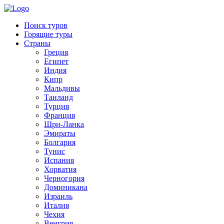
Поиск туров
Горящие туры
Страны
Греция
Египет
Индия
Кипр
Выезд:
Мальдивы
Таиланд
Турция
Франция
Шри-Ланка
Эмираты
Болгария
Тунис
Испания
Хорватия
Черногория
Доминикана
Израиль
Италия
Чехия
Венгрия