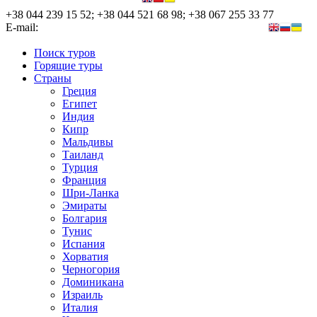
+38 044 239 15 52; +38 044 521 68 98; +38 067 255 33 77
E-mail:
nata@nova-tour.com.ua, elena@nova-tour.com.ua
Поиск туров
Горящие туры
Страны
Греция
Египет
Индия
Кипр
Мальдивы
Таиланд
Турция
Франция
Шри-Ланка
Эмираты
Болгария
Тунис
Испания
Хорватия
Черногория
Доминикана
Израиль
Италия