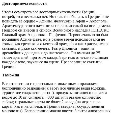
Достопримечательности
Чтобы осмотреть все достопримечательности Греции,
потребуется несколько лет. Но нельзя побывать в Греции и не
повидать её сердце – Афины. Жемчужина Афин – Акрополь.
Архитектура этого памятника стала классикой на все времена.
Недаром он внесен в список Всемирного наследия ЮНЕСКО.
Главный храм Акрополя – Парфенон. Первоначально он был
посвящен Афине-Деве, но в разное время использовался не
только как греческий языческий храм, но и как христианская
святыня, и даже как мечеть. Театр Диониса – один из
древнейших дошедших до нас театров. Он вмещал до 25
тысяч зрителей, при этом каждый зритель отчетливо слышал
каждое слово, звучащее на сцене. Православные святыни
Греции.
Таможня
В соответствии с греческими таможенными правилами
беспошлинно разрешены к ввозу все личные вещи (одежда,
туристское снаряжение и т.п.), продукты питания и напитки
весом до 10 кг, сигареты - 300 шт. или равное количество
табака; игральные карты не более 2 колод (на игральные
карты, как и на спички, в Греции введена государственная
монополия). Беспошлинно можно ввезти 3 литра алкогольных