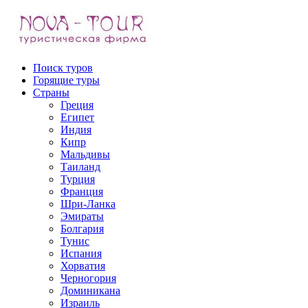
Поиск туров
Горящие туры
Страны
Греция
Выезд:
Египет
Индия
Кипр
Мальдивы
Таиланд
Турция
Франция
Шри-Ланка
Эмираты
Болгария
Тунис
Испания
Хорватия
Черногория
Доминикана
Израиль