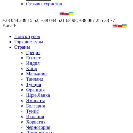
Отзывы туристов
+38 044 239 15 52; +38 044 521 68 98; +38 067 255 33 77
E-mail:
nata@nova-tour.com.ua, elena@nova-tour.com.ua
Поиск туров
Горящие туры
Страны
Греция
Египет
Индия
Кипр
Мальдивы
Таиланд
Турция
Франция
Шри-Ланка
Эмираты
Болгария
Тунис
Испания
Хорватия
Черногория
Доминикана