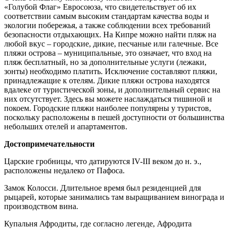
«Голубой Флаг» Евросоюза, что свидетельствует об их
соответствии самым высоким стандартам качества воды и
экологии побережья, а также соблюдении всех требований
безопасности отдыхающих. На Кипре можно найти пляж на
любой вкус – городские, дикие, песчаные или галечные. Все
пляжи острова – муниципальные, это означает, что вход на
пляж бесплатный, но за дополнительные услуги (лежаки,
зонты) необходимо платить. Исключение составляют пляжи,
принадлежащие к отелям. Дикие пляжи острова находятся
вдалеке от туристической зоны, и дополнительный сервис на
них отсутствует. Здесь вы можете наслаждаться тишиной и
покоем. Городские пляжи наиболее популярны у туристов,
поскольку расположены в пешей доступности от большинства
небольших отелей и апартаментов.
Достопримечательности
Царские гробницы, что датируются IV-III веком до н. э.,
расположены недалеко от Пафоса.
Замок Колосси. Длительное время был резиденцией для
рыцарей, которые занимались там выращиванием винограда и
производством вина.
Купальня Афродиты, где согласно легенде, Афродита