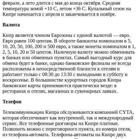
феврале, а лето длится с мая до конца октября. Средняя
температура зимой +10 С, летом +36 С. Купальный сезон на
Кипре начинается с апреля и заканчивается в ноябре.
Валюта
Кипр является членом Еврозоны с единой валютой — евро.
Евро равен 100 центам. В обороте банкноты номиналом в 5,
10, 20, 50, 100, 200 и 500 евро, а также монеты номиналом в 1,
2, 5, 10, 20 и 50 центов. Наличную валюту можно обменивать
в банках или обменных пунктах. Самый выгодный курс для
обмена будет в банке, однако банковские филиалы не всегда
расположены в непосредственной близости к отелям и
работают только с 08:30 до 13:30 с выходными в субботу и
воскресенье. В большинстве курортных городов Кипра
банковские карты принимаются практически везде: в
ресторанах и отелях, магазинах и сувенирных лавках.
Телефон
Телекоммуникации Кипра обслуживаются компанией CYTA,
которая обеспечивает как внутренний, так и международный
сервис. Все телефонные разговоры на Кипре платные.
Позвонить можно с переговорного пункта, из номера отеля,
из телефона-автомата. Телефоны-автоматы на Кипре двух