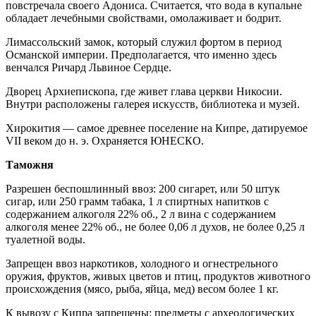
повстречала своего Адониса. Считается, что вода в купальне
обладает лечебными свойствами, омолаживает и бодрит.
Лимассольский замок, который служил фортом в период
Османской империи. Предполагается, что именно здесь
венчался Ричард Львиное Сердце.
Дворец Архиепископа, где живет глава церкви Никосии.
Внутри расположены галерея искусств, библиотека и музей.
Хирокития — самое древнее поселение на Кипре, датируемое
VII веком до н. э. Охраняется ЮНЕСКО.
Таможня
Разрешен беспошлинный ввоз: 200 сигарет, или 50 штук
сигар, или 250 грамм табака, 1 л спиртных напитков с
содержанием алкоголя 22% об., 2 л вина с содержанием
алкоголя менее 22% об., не более 0,06 л духов, не более 0,25 л
туалетной воды.
Запрещен ввоз наркотиков, холодного и огнестрельного
оружия, фруктов, живых цветов и птиц, продуктов животного
происхождения (мясо, рыба, яйца, мед) весом более 1 кг.
К вывозу с Кипра запрещены: предметы с археологических