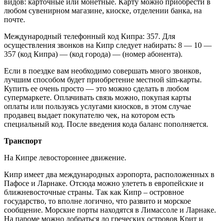
видов: карточные или монетные. Карту можно приобрести в
любом сувенирном магазине, киоске, отделении банка, на
почте.
Международный телефонный код Кипра: 357. Для
осуществления звонков на Кипр следует набирать: 8 — 10 —
357 (код Кипра) — (код города) — (номер абонента).
Если в поездке вам необходимо совершать много звонков,
лучшим способом будет приобретение местной sim-карты.
Купить ее очень просто — это можно сделать в любом
супермаркете. Оплачивать связь можно, покупая карты
оплаты или пользуясь услугами киосков, в этом случае
продавец выдает покупателю чек, на котором есть
специальный код. После введения кода баланс пополняется.
Транспорт
На Кипре левостороннее движение.
Кипр имеет два международных аэропорта, расположенных в
Пафосе и Ларнаке. Отсюда можно улететь в европейские и
ближневосточные страны. Так как Кипр – островное
государство, то вполне логично, что развито и морское
сообщение. Морские порты находятся в Лимассоле и Ларнаке.
На пароме можно добраться до греческих островов Крит и